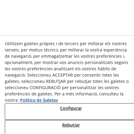
Utilitzem galetes pròpies i de tercers per millorar els nostres
INICIATIVA
: Aquesta ruta fou una iniciativa dels 15 municipis,
serveis, per motius tècnics, per millorar la vostra experiència
els quals es van coordinar des d’un primer moment per
consensuar la totalitat de les decisions de la futura ruta.
de navegació, per emmagatzemar les vostres preferències i,
opcionalment, per mostrar-vos anuncis personalitzats segons
les vostres preferències analitzant els vostres hàbits de
navegació. Seleccioneu ACCEPTAR per consentir totes les
IMPULS:
La Ruta Ciclo-turística de la Vall del Sió ha estat
galetes, seleccioneu REBUTJAR per rebutjar totes les galetes o
formalitzada i coordinada tècnicament pel
Departament de la
seleccioneu CONFIGURACIÓ per personalitzar les vostres
Vicepresidència i de Polítiques digitals i Territori
, de la
Generalitat de Catalunya, i amb l'adhesió unitària dels 15
preferències de galetes. Per a més informació, consulteu la
municipis d’aquesta vall.
nostra:
Política de Galetes
PÀGINA WEB:
Web finançada totalment pel Departament
d’Acció Climàtica, Alimentació i Agenda Rural de la Generalitat
Configurar
de Catalunya.
Rebutjar
Avís Legal
Política de Cookies