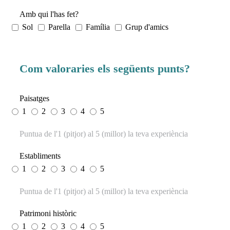
Amb qui l'has fet?
Sol
Parella
Família
Grup d'amics
Com valoraries els següents punts?
Paisatges
1
2
3
4
5
Puntua de l'1 (pitjor) al 5 (millor) la teva experiència
Establiments
1
2
3
4
5
Puntua de l'1 (pitjor) al 5 (millor) la teva experiència
Patrimoni històric
1
2
3
4
5