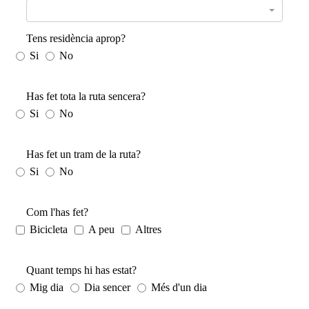
Tens residència aprop?
Si
No
Has fet tota la ruta sencera?
Si
No
Has fet un tram de la ruta?
Si
No
Com l'has fet?
Bicicleta
A peu
Altres
Quant temps hi has estat?
Mig dia
Dia sencer
Més d'un dia