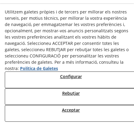
Utilitzem galetes pròpies i de tercers per millorar els nostres
INICIATIVA
: Aquesta ruta fou una iniciativa dels 15 municipis,
serveis, per motius tècnics, per millorar la vostra experiència
els quals es van coordinar des d’un primer moment per
consensuar la totalitat de les decisions de la futura ruta.
de navegació, per emmagatzemar les vostres preferències i,
opcionalment, per mostrar-vos anuncis personalitzats segons
les vostres preferències analitzant els vostres hàbits de
navegació. Seleccioneu ACCEPTAR per consentir totes les
IMPULS:
La Ruta Ciclo-turística de la Vall del Sió ha estat
galetes, seleccioneu REBUTJAR per rebutjar totes les galetes o
formalitzada i coordinada tècnicament pel
Departament de la
seleccioneu CONFIGURACIÓ per personalitzar les vostres
Vicepresidència i de Polítiques digitals i Territori
, de la
Generalitat de Catalunya, i amb l'adhesió unitària dels 15
preferències de galetes. Per a més informació, consulteu la
municipis d’aquesta vall.
nostra:
Política de Galetes
PÀGINA WEB:
Web finançada totalment pel Departament
d’Acció Climàtica, Alimentació i Agenda Rural de la Generalitat
Configurar
de Catalunya.
Rebutjar
Avís Legal
Política de Cookies
Acceptar
Política de Privacitat
© 08/2026 Ruta del Sió - Tots els drets reservats.